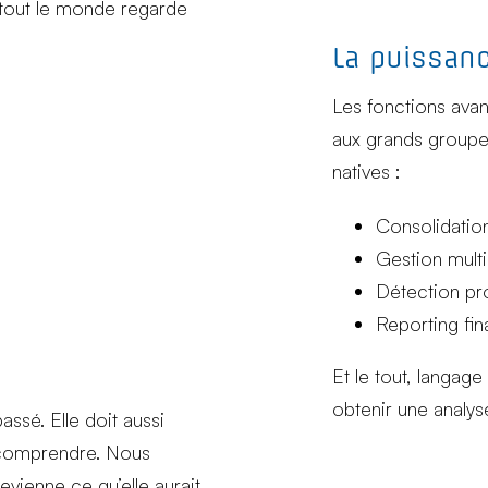
s, tout le monde regarde
La puissan
Les fonctions avan
aux grands groupe
natives :
Consolidation
Gestion multi
Détection pr
Reporting fin
Et le tout, langag
obtenir une analy
assé. Elle doit aussi
 à comprendre. Nous
evienne ce qu’elle aurait