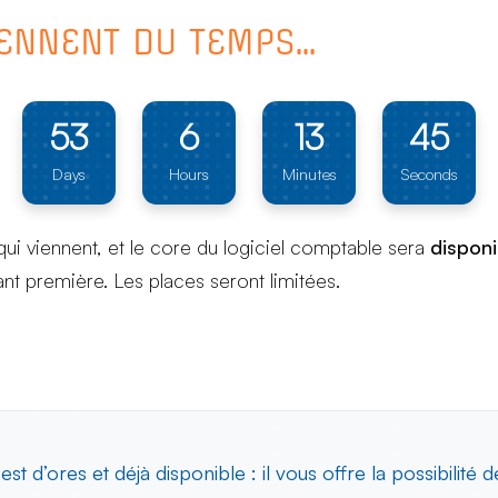
RENNENT DU TEMPS…
53
6
13
44
Days
Hours
Minutes
Seconds
qui viennent, et le core du logiciel comptable sera
disponi
vant première. Les places seront limitées.
 est d’ores et déjà disponible : il vous offre la possibilité