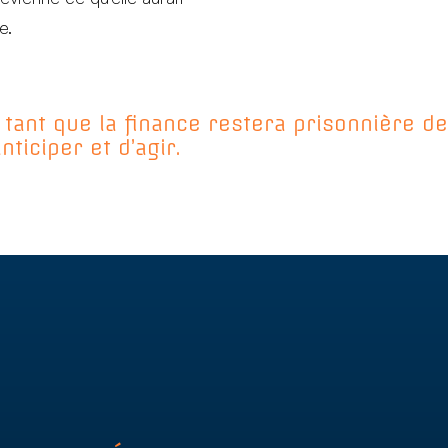
e.
tant que la finance restera prisonnière de 
ticiper et d’agir.