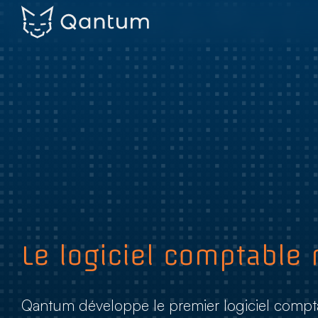
Skip
to
content
Le logiciel comptable r
Qantum développe le premier logiciel comptab