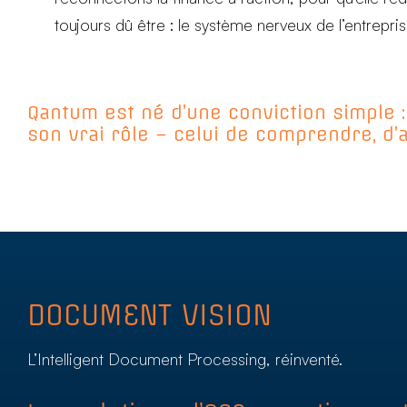
toujours dû être : le système nerveux de l’entrepris
Qantum est né d’une conviction simple : 
son vrai rôle – celui de comprendre, d’an
DOCUMENT VISION
L’Intelligent Document Processing, réinventé.